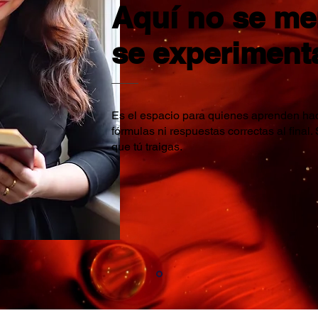
Aquí no se m
se experiment
Es el espacio para quienes aprenden hac
fórmulas ni respuestas correctas al final. 
que tú traigas.