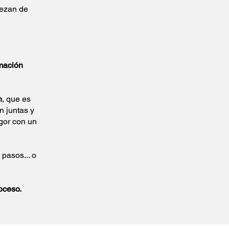
iezan de
rmación
n
, que es
 juntas y
igor con un
pasos... o
oceso.