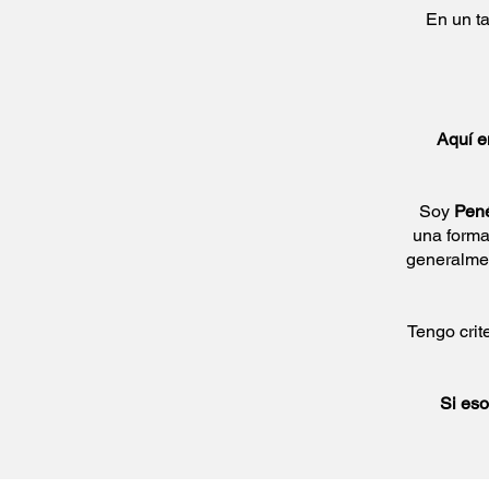
En un t
Aquí e
Soy
Pené
una forma
generalmen
Tengo crit
Si eso