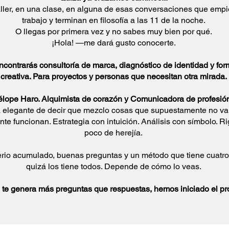
aller, en una clase, en alguna de esas conversaciones que emp
trabajo y terminan en filosofía a las 11 de la noche.
O llegas por primera vez y no sabes muy bien por qué.
¡Hola! —me dará gusto conocerte.
ncontrarás consultoría de marca, diagnóstico de identidad y fo
creativa. Para proyectos y personas que necesitan otra mirada.
lope Haro. Alquimista de corazón y Comunicadora de profesió
 elegante de decir que mezclo cosas que supuestamente no van
te funcionan. Estrategia con intuición. Análisis con símbolo. R
poco de herejía.
erio acumulado, buenas preguntas y un método que tiene cuatro 
quizá los tiene todos. Depende de cómo lo veas.
 te genera más preguntas que respuestas, hemos iniciado el pr