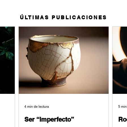
ÚLTIMAS PUBLICACIONES
LOS CURSOS
4 min de lectura
5 min
Párrafo. Haz clic aquí para
Párrafo. Haz clic aquí para
Ser “imperfecto”
Ro
agregar tu propio texto y
agregar tu propio texto y