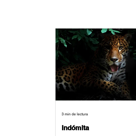
3 min de lectura
Párrafo. Haz clic aquí
Indómita
para agregar tu propio