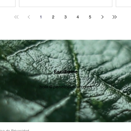
editar.
editar.
1
2
3
4
5
Escríbeme
hola@penelopeharo.com
tica de Privacidad