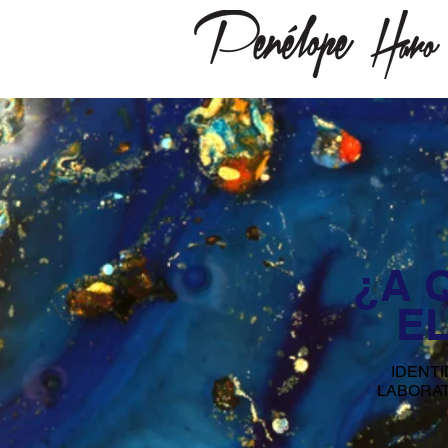
¿A 
E
IDENTI
LABORAT