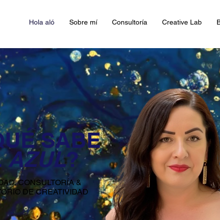
Hola aló
Sobre mí
Consultoría
Creative Lab
B
QUÉ SABE
L
AZUL
?
DAD, CONSULTORÍA &
ORIO DE CREATIVIDAD