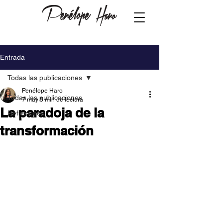
Entrada
Todas las publicaciones
Penélope Haro
Todas las publicaciones
7 may
5 min de lectura
La paradoja de la
Reflexiones
transformación