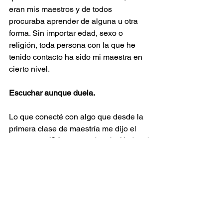
eran mis maestros y de todos 
procuraba aprender de alguna u otra 
forma. Sin importar edad, sexo o 
religión, toda persona con la que he 
tenido contacto ha sido mi maestra en 
cierto nivel.
Escuchar aunque duela.
Lo que conecté con algo que desde la 
primera clase de maestría me dijo el 
Decano… 
“Sé como un bowl…Un bowl 
vacío, sin grietas, volteando hacia 
arriba… recibe el agua que caerá 
sobre ti (el conocimiento), no le pongas 
trabas, no dejes que se caiga, no lo 
rechaces, cuídalo y evalúalo, una vez 
que ya hayas seleccionado lo que te 