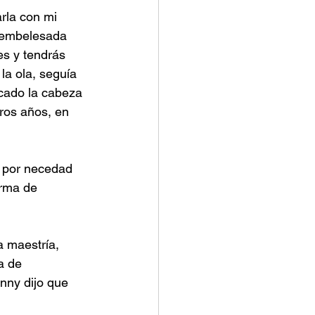
rla con mi 
s embelesada 
es y tendrás 
la ola, seguía 
cado la cabeza 
ros años, en 
 por necedad 
orma de 
a maestría, 
a de 
ny dijo que 