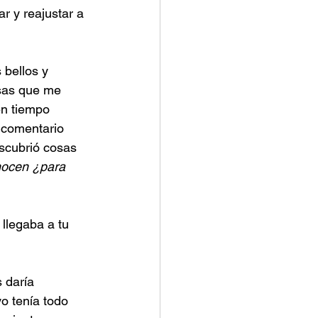
r y reajustar a 
 bellos y 
osas que me 
en tiempo 
 comentario 
scubrió cosas 
nocen ¿para 
llegaba a tu 
 daría 
o tenía todo 