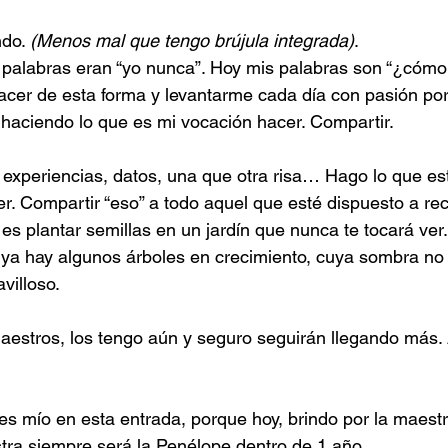
do. 
(Menos mal que tengo brújula integrada)
.
palabras eran “yo nunca”. Hoy mis palabras son “¿cómo 
acer de esta forma y levantarme cada día con pasión por
haciendo lo que es mi vocación hacer. Compartir.
 experiencias, datos, una que otra risa… Hago lo que es
r. Compartir “eso” a todo aquel que esté dispuesto a reci
 es plantar semillas en un jardín que nunca te tocará ver.
ya hay algunos árboles en crecimiento, cuya sombra no p
villoso.
aestros, los tengo aún y seguro seguirán llegando más.
es mío en esta entrada, porque hoy, brindo por la maestr
ra siempre será la Penélope dentro de 1 año.