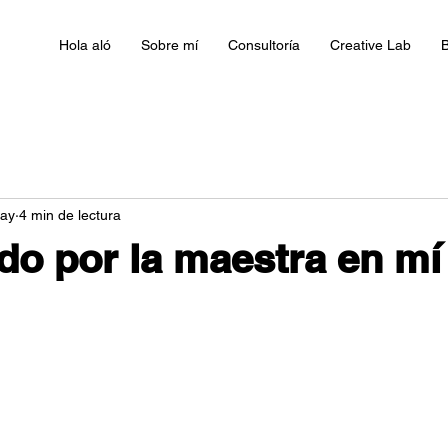
Hola aló
Sobre mí
Consultoría
Creative Lab
B
ay
4 min de lectura
do por la maestra en mí