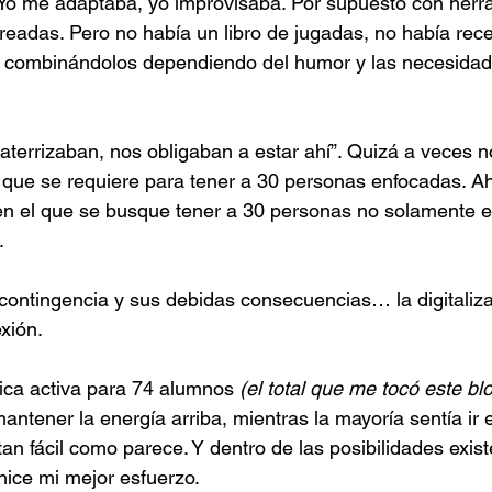
 Yo me adaptaba, yo improvisaba. Por supuesto con herr
eadas. Pero no había un libro de jugadas, no había recet
ba combinándolos dependiendo del humor y las necesidad
 aterrizaban, nos obligaban a estar ahí”. Quizá a veces 
 que se requiere para tener a 30 personas enfocadas. Ah
l, en el que se busque tener a 30 personas no solamente 
.
ontingencia y sus debidas consecuencias… la digitalizac
xión.
ca activa para 74 alumnos
 (el total que me tocó este bl
antener la energía arriba, mientras la mayoría sentía ir
 tan fácil como parece. Y dentro de las posibilidades exis
hice mi mejor esfuerzo.