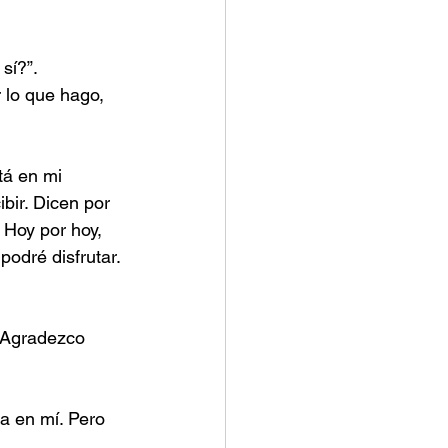
sí?”.
 lo que hago, 
tá en mi 
bir. Dicen por 
 Hoy por hoy, 
odré disfrutar. 
 Agradezco 
a en mí. Pero 