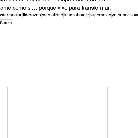
ome cómo sí… porque vivo para transformar.
nsformación
liderazgo
mentalidad
autosabotaje
superación
yo nunca
voc
eñanza