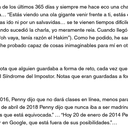
 de los últimos 365 días y siempre me hace eco una cha
a… “Estás viendo una ola gigante venir frente a ti, está
as ido ni por un salvavidas… se te vienen tiempos difícil
ndo sucedió la charla, yo meramente reía. Cuando llegó 
“oh vaya, tenía razón el Hakim”). Como he podido, he sa
 he probado capaz de cosas inimaginables para mí en ot
ota que alguien guardaba a forma de reto, cada vez que
el Síndrome del Impostor. Notas que eran guardadas a f
2016, Penny dijo que no dará clases en línea, menos par
de abril de 2018 Penny dijo que nunca iba a ser madrin
 que está equivocada.” … “Hoy 20 de enero de 2014 Pen
r en Google, que está fuera de sus posibilidades.”…