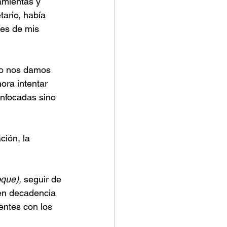
amientas y 
ario, había 
es de mis 
no nos damos 
ora intentar 
enfocadas sino 
ión, la 
oque),
 seguir de 
 en decadencia 
tentes con los 