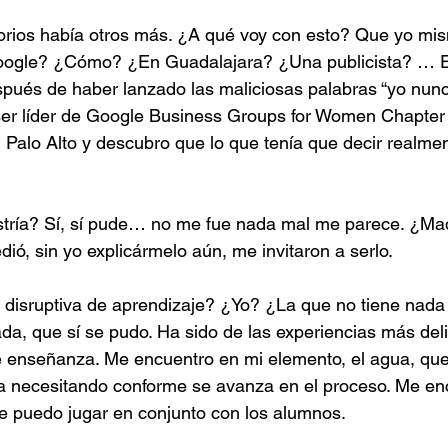
rios había otros más. ¿A qué voy con esto? Que yo mis
¿Google? ¿Cómo? ¿En Guadalajara? ¿Una publicista? … E
ués de haber lanzado las maliciosas palabras “yo nunca
ser líder de Google Business Groups for Women Chapter 
Palo Alto y descubro que lo que tenía que decir realmen
tría? Sí, sí pude… no me fue nada mal me parece. ¿Mad
ió, sin yo explicármelo aún, me invitaron a serlo.
disruptiva de aprendizaje? ¿Yo? ¿La que no tiene nada 
, que sí se pudo. Ha sido de las experiencias más deli
e enseñanza. Me encuentro en mi elemento, el agua, que 
va necesitando conforme se avanza en el proceso. Me en
e puedo jugar en conjunto con los alumnos.