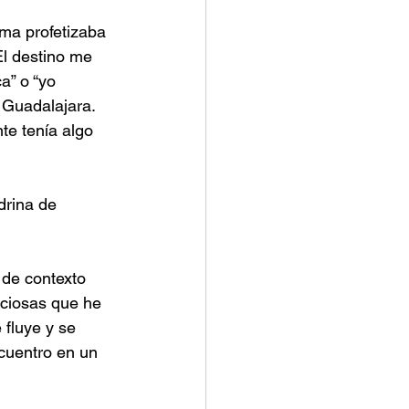
ma profetizaba 
l destino me 
” o “yo 
Guadalajara. 
te tenía algo 
rina de 
de contexto 
ciosas que he 
fluye y se 
cuentro en un 